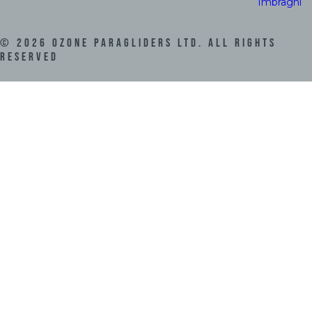
Imbraghi
©
2026
Ozone Paragliders LTD. All Rights
Reserved