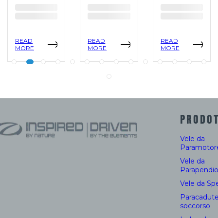
READ
READ
READ
MORE
MORE
MORE
PRODOT
Vele da
Paramotor
Vele da
Parapendi
Vele da Sp
Paracadute
soccorso