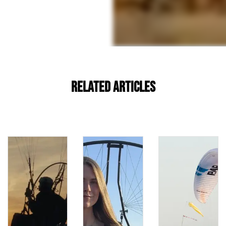
Related Articles