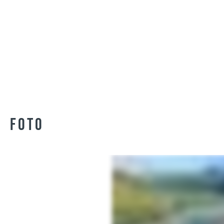
piacere da volare. Il
pilotaggio è facile,
prevedibile ed
indulgente, ma allo
stesso tempo preciso e
diretto. Il tip steering
system (sistema di
pilotaggio con lo
stabilo) garantisce
questo elevato livello
di precisione ed agilità
anche nel volo
accelerato.
FOTO