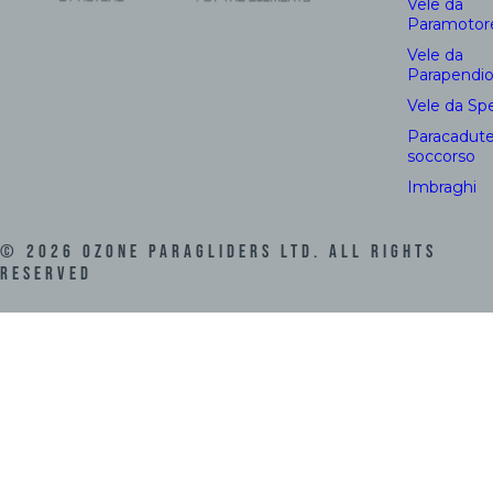
Vele da
Paramotor
Vele da
Parapendi
Vele da Sp
Paracadute
soccorso
Imbraghi
©
2026
Ozone Paragliders LTD. All Rights
Reserved