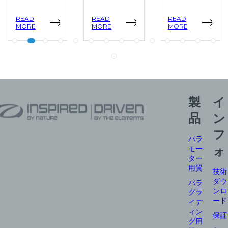
READ
READ
READ
MORE
MORE
MORE
製
イ
品
ン
フ
パラ
モー
ォ
ター
用翼
技術
ダウ
パラ
ンロ
グラ
ード
イデ
ィン
保証
グ用