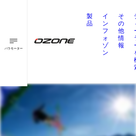
製
イ
そ
品
ン
の
フ
他
ォ
情
ゾ
報
パラモーター
ン
パラグライダー
パラモーター
スピード