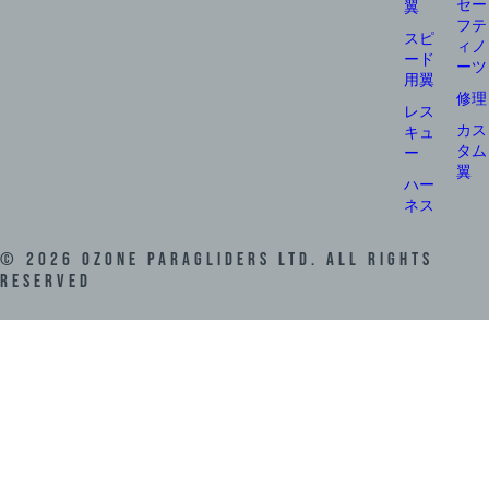
セー
翼
フテ
スピ
ィノ
ード
ーツ
用翼
修理
レス
カス
キュ
タム
ー
翼
ハー
ネス
©
2026
Ozone Paragliders LTD. All Rights
Reserved