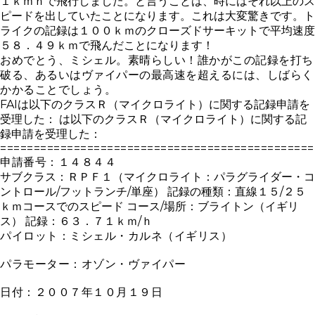
１ｋｍｈで飛行しました。と言うことは、時にはそれ以上のス
ピードを出していたことになります。これは大変驚きです。ト
ライクの記録は１００ｋｍのクローズドサーキットで平均速度
５８．４９ｋｍで飛んだことになります！
おめでとう、ミシェル。素晴らしい！誰かがこの記録を打ち
破る、あるいはヴァイパーの最高速を超えるには、しばらく
かかることでしょう。
FAI
は以下のクラスＲ（マイクロライト）に関する記録申請を
受理した：
は以下のクラスＲ（マイクロライト）に関する記
録申請を受理した：
===============================================
申請番号：１４８４４
サブクラス：ＲＰＦ１（マイクロライト：パラグライダー・コ
ントロール
/
フットランチ
/
単座） 記録の種類：直線１５
/
２５
ｋｍコースでのスピード コース
/
場所：ブライトン（イギリ
ス） 記録：６３．７１ｋｍ
/
ｈ
パイロット：ミシェル・カルネ（イギリス）
パラモーター：オゾン・ヴァイパー
日付：２００７年１０月１９日