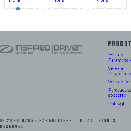
MORE
MORE
MORE
PRODOT
Vele da
Paramotor
Vele da
Parapendi
Vele da Sp
Paracadute
soccorso
Imbraghi
©
2026
Ozone Paragliders LTD. All Rights
Reserved