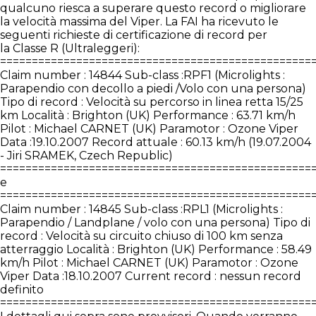
qualcuno riesca a superare questo record o migliorare
la velocità massima del Viper. La FAI ha ricevuto le
seguenti richieste di certificazione di record per
la Classe R (Ultraleggeri):
=================================================
Claim number : 14844 Sub-class :RPF1 (Microlights :
Parapendio con decollo a piedi /Volo con una persona)
Tipo di record : Velocità su percorso in linea retta 15/25
km Località : Brighton (UK) Performance : 63.71 km/h
Pilot : Michael CARNET (UK) Paramotor : Ozone Viper
Data :19.10.2007 Record attuale : 60.13 km/h (19.07.2004
- Jiri SRAMEK, Czech Republic)
=================================================
e
=================================================
Claim number : 14845 Sub-class :RPL1 (Microlights :
Parapendio / Landplane / volo con una persona) Tipo di
record : Velocità su circuito chiuso di 100 km senza
atterraggio Località : Brighton (UK) Performance : 58.49
km/h Pilot : Michael CARNET (UK) Paramotor : Ozone
Viper Data :18.10.2007 Current record : nessun record
definito
=================================================