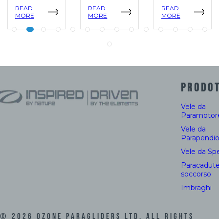
READ
READ
READ
MORE
MORE
MORE
PRODOT
Vele da
Paramotor
Vele da
Parapendi
Vele da Sp
Paracadute
soccorso
Imbraghi
©
2026
Ozone Paragliders LTD. All Rights