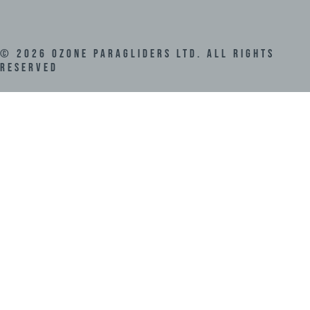
©
2026
Ozone Paragliders LTD. All Rights
Reserved