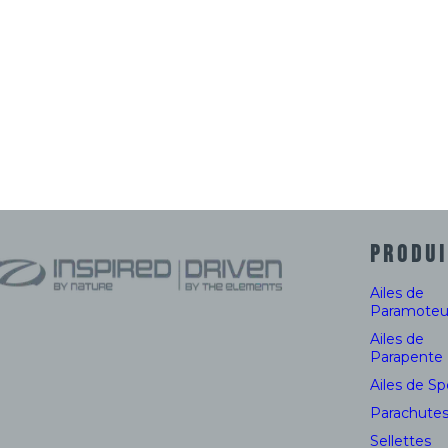
EN / LTF
DGAC
* Le poids peut varier jusqu’à 50 grammes pour une même
variations du grammage du tissu.
PRODUI
Ailes de
Paramoteu
Ailes de
Parapente
Ailes de S
Parachute
Sellettes