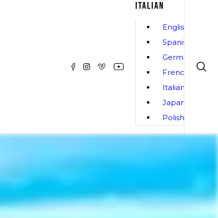
ITALIAN
English
Spanish
German
French
Italian
Japanese
Polish