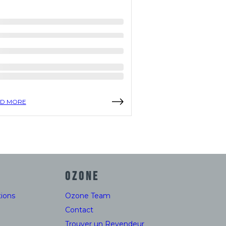
D MORE
READ MORE
OZONE
ions
Ozone Team
Contact
Trouver un Revendeur