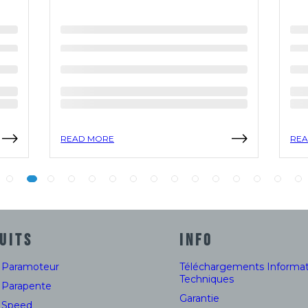
READ MORE
REA
UITS
INFO
e Paramoteur
Téléchargements Informat
Techniques
e Parapente
Garantie
e Speed