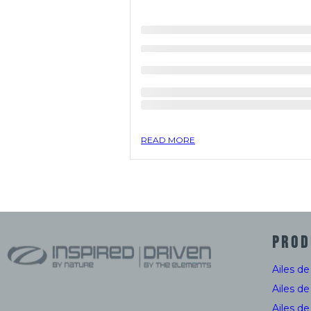
READ MORE
PROD
Ailes d
Ailes d
Ailes d