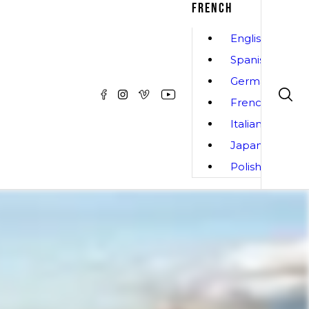
FRENCH
English
Spanish
German
French
Italian
Japanese
Polish