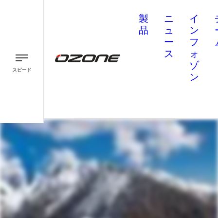
製
ニ
イ
品
ュ
ン
ー
フ
ス
ォ
ゾ
スピード
ン
パラグライダー
パラモーター
スピード