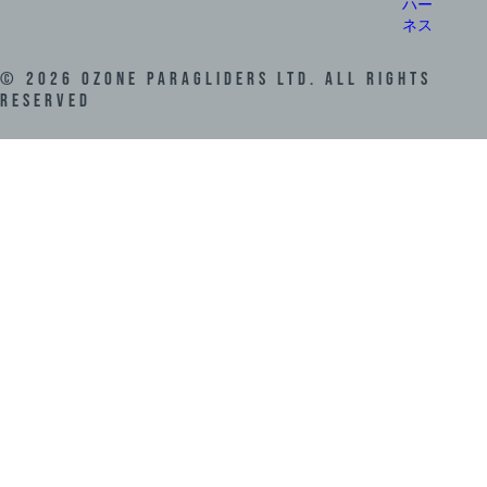
ハー
ネス
©
2026
Ozone Paragliders LTD. All Rights
Reserved