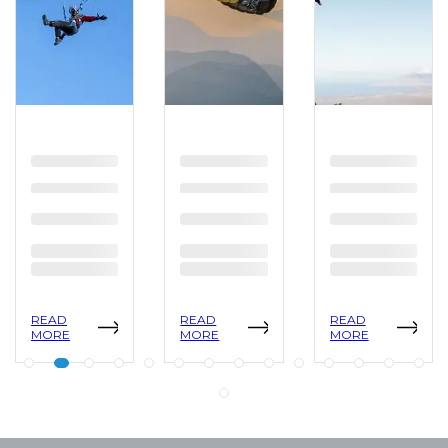
READ
READ
READ
MORE
MORE
MORE