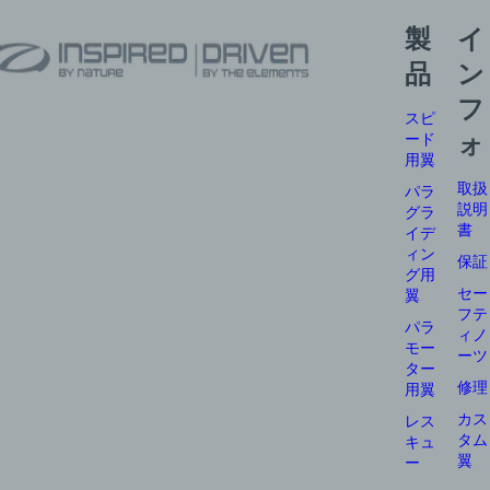
製
イ
品
ン
フ
スピ
ード
ォ
用翼
取扱
パラ
説明
グラ
書
イデ
ィン
保証
グ用
セー
翼
フテ
パラ
ィノ
モー
ーツ
ター
修理
用翼
カス
レス
タム
キュ
翼
ー