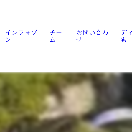
インフォゾ
チー
お問い合わ
デ
ン
ム
せ
索