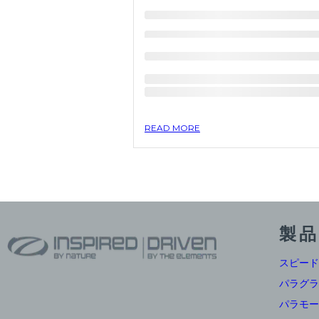
READ MORE
製品
スピード
パラグラ
パラモー