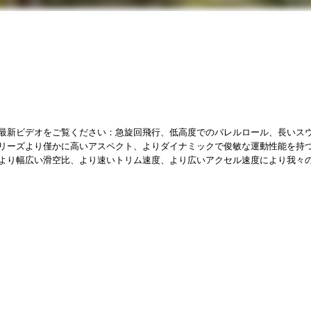
最新ビデオをご覧ください：急旋回飛行、低高度でのバレルロール、長いス
リーズより僅かに高いアスペクト、よりダイナミックで俊敏な運動性能を持
より幅広い滑空比、より速いトリム速度、より広いアクセル速度により我々