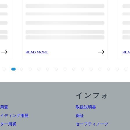
READ MORE
REA
インフォ
用翼
取扱説明書
イディング用翼
保証
ター用翼
セーフティノーツ