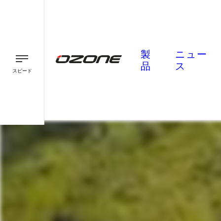
製
ニュー
品
ス
スピード
パラグライダー
パラモーター
スピード