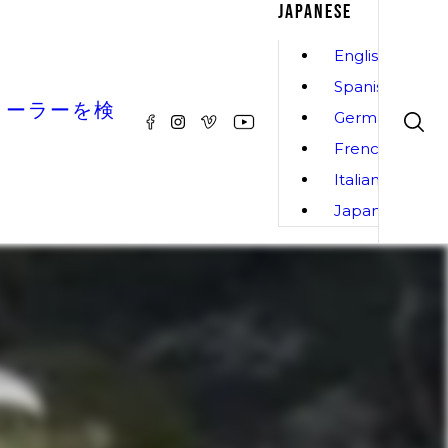
JAPANESE
English
Spanish
ィーラーを検
German
French
Italian
Japanese