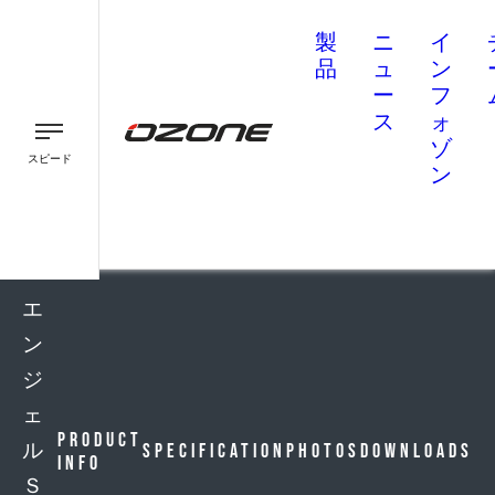
製
ニ
イ
品
ュ
ン
ー
フ
ス
ォ
ゾ
スピード
ン
パラグライダー
パラモーター
スピード
エ
ン
ジ
ェ
Product
ル
Specification
Photos
Downloads
Info
Ｓ