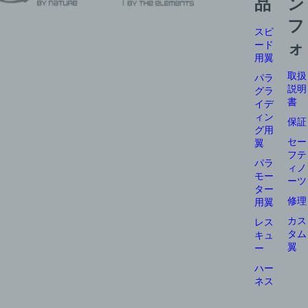
品
ン
フ
スピ
ード
ォ
用翼
取扱
パラ
説明
グラ
書
イデ
ィン
保証
グ用
セー
翼
フテ
パラ
ィノ
モー
ーツ
ター
修理
用翼
カス
レス
タム
キュ
翼
ー
ハー
ネス