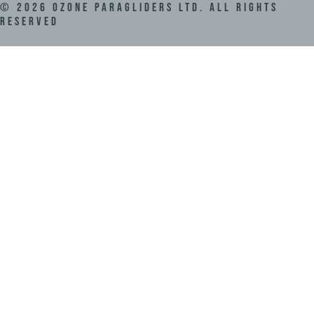
©
2026
Ozone Paragliders LTD. All Rights
Reserved