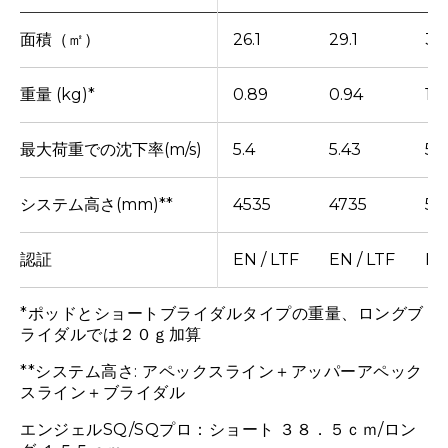
面積（㎡）
26.1
29.1
34
重量 (kg)*
0.89
0.94
1.1
最大荷重での沈下率(m/s)
5.4
5.43
5.
システム高さ(mm)**
4535
4735
56
認証
EN / LTF
EN / LTF
EN
*ポッドとショートブライダルタイプの重量、ロングブ
ライダルでは２０ｇ加算
**システム高さ: アペックスライン＋アッパーアペック
スライン＋ブライダル
エンジェルSQ/SQプロ：ショート ３８．５ｃｍ/ロン