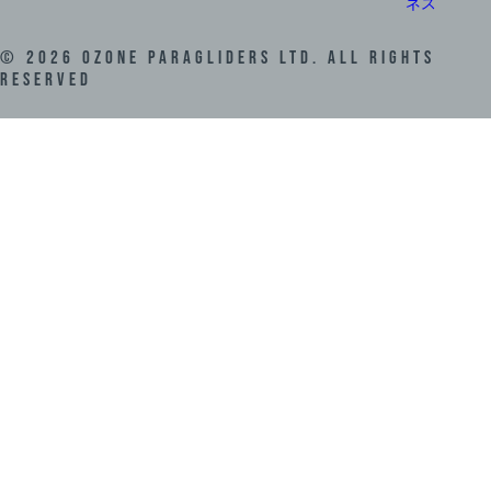
ネス
©
2026
Ozone Paragliders LTD. All Rights
Reserved