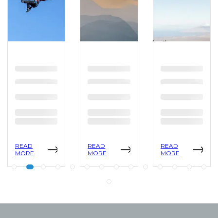
READ
READ
READ
MORE
MORE
MORE