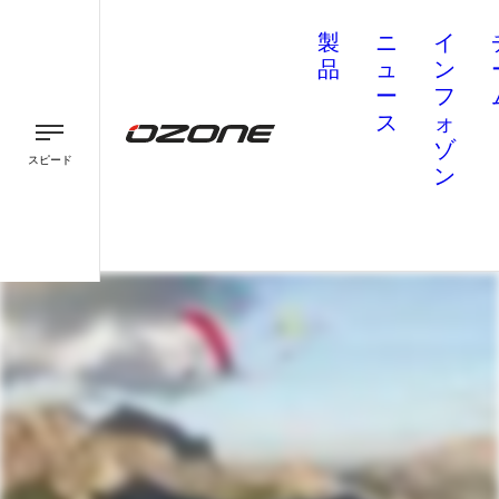
製
ニ
イ
品
ュ
ン
ー
フ
ス
ォ
ゾ
スピード
ン
パラグライダー
パラモーター
スピード