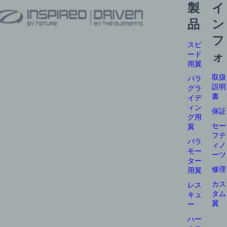
製
イ
品
ン
フ
スピ
ード
ォ
用翼
取扱
パラ
説明
グラ
書
イデ
ィン
保証
グ用
セー
翼
フテ
パラ
ィノ
モー
ーツ
ター
修理
用翼
カス
レス
タム
キュ
翼
ー
ハー