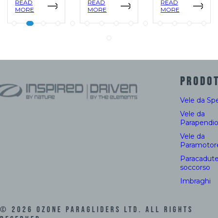
READ
READ
READ
MORE
MORE
MORE
PRODOT
Vele da Sp
Vele da
Parapendi
Vele da
Paramotor
Paracadute
soccorso
Imbraghi
©
2026
Ozone Paragliders LTD. All Rights