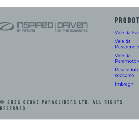
PRODOT
Vele da Sp
Vele da
Parapendi
Vele da
Paramotor
Paracadute
soccorso
Imbraghi
©
2026
Ozone Paragliders LTD. All Rights
Reserved