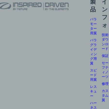
製
イ
品
ン
フ
パラ
モー
ォ
ター
用翼
技術
ダウ
パラ
ンロ
グラ
ード
イデ
ィン
保証
グ用
セー
翼
フテ
スピ
ィノ
ード
ーツ
用翼
修理
レス
カス
キュ
タム
ー
翼
ハー
ネス