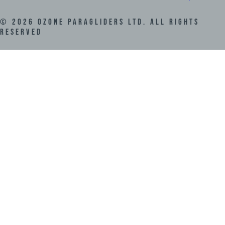
©
2026
Ozone Paragliders LTD. All Rights
Reserved