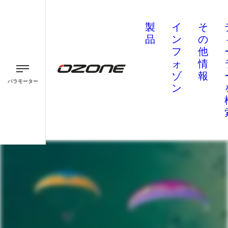
製
イ
そ
品
ン
の
フ
他
ォ
情
ゾ
報
パラモーター
ン
パラグライダー
パラモーター
スピード