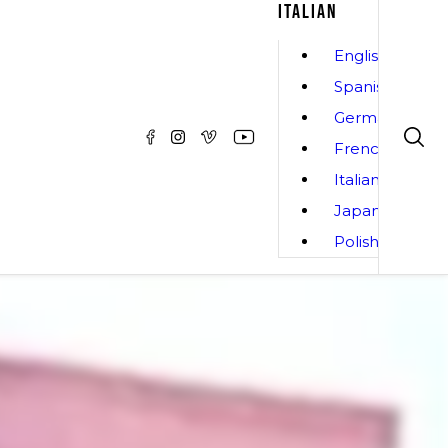
ITALIAN
English
Spanish
German
French
Italian
Japanese
Polish