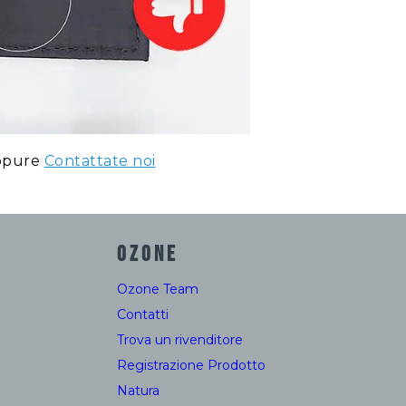
pure
Contattate noi
OZONE
Ozone Team
Contatti
Trova un rivenditore
Registrazione Prodotto
Natura