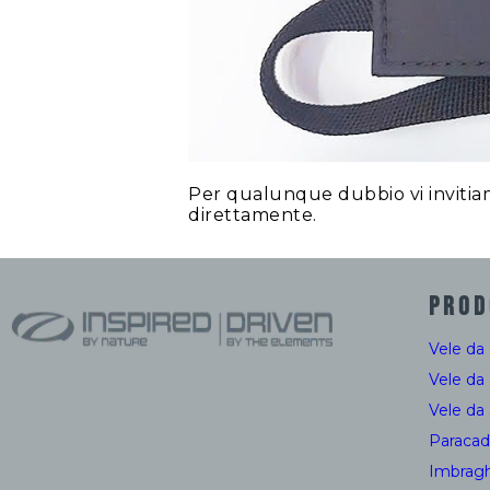
Per qualunque dubbio vi invitiam
direttamente.
PROD
Vele da
Vele da
Vele da
Paracad
Imbragh