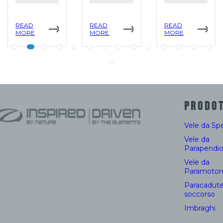
READ
READ
READ
MORE
MORE
MORE
PRODOT
Vele da Sp
Vele da
Parapendi
Vele da
Paramotor
Paracadute
soccorso
Imbraghi