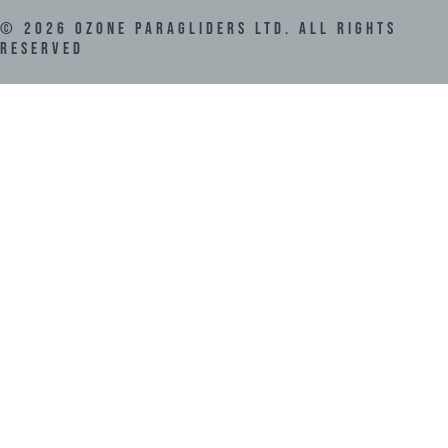
©
2026
Ozone Paragliders LTD. All Rights
Reserved