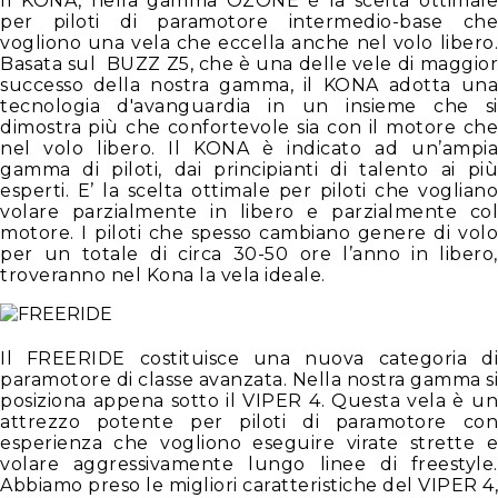
Il KONA, nella gamma OZONE è la scelta ottimale
per piloti di paramotore intermedio-base che
vogliono una vela che eccella anche nel volo libero.
Basata sul BUZZ Z5, che è una delle vele di maggior
successo della nostra gamma, il KONA adotta una
tecnologia d'avanguardia in un insieme che si
dimostra più che confortevole sia con il motore che
nel volo libero. Il KONA è indicato ad un’ampia
gamma di piloti, dai principianti di talento ai più
esperti. E’ la scelta ottimale per piloti che vogliano
volare parzialmente in libero e parzialmente col
motore. I piloti che spesso cambiano genere di volo
per un totale di circa 30-50 ore l’anno in libero,
troveranno nel Kona la vela ideale.
Il FREERIDE costituisce una nuova categoria di
paramotore di classe avanzata. Nella nostra gamma si
posiziona appena sotto il VIPER 4. Questa vela è un
attrezzo potente per piloti di paramotore con
esperienza che vogliono eseguire virate strette e
volare aggressivamente lungo linee di freestyle.
Abbiamo preso le migliori caratteristiche del VIPER 4,