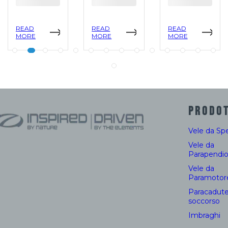
READ
READ
READ
MORE
MORE
MORE
PRODOT
Vele da Sp
Vele da
Parapendi
Vele da
Paramotor
Paracadute
soccorso
Imbraghi