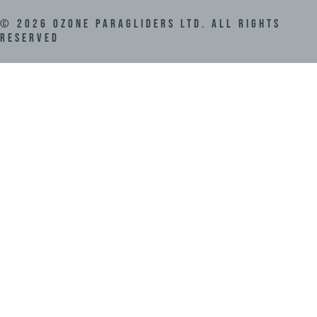
©
2026
Ozone Paragliders LTD. All Rights
Reserved