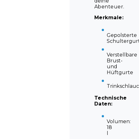
deine
Abenteuer.
Merkmale:
Gepolsterte
Schultergur
Verstellbare
Brust-
und
Hüftgurte
Trinkschlau
Technische
Daten:
Volumen:
18
l