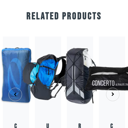
RELATED PRODUCTS
Concerto
Ultrapack
Conc
Rucksack