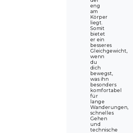
der
eng
am
Körper
liegt.
Somit
bietet
er ein
besseres
Gleichgewicht,
wenn
du
dich
bewegst,
was ihn
besonders
komfortabel
für
lange
Wanderungen,
schnelles
Gehen
und
technische