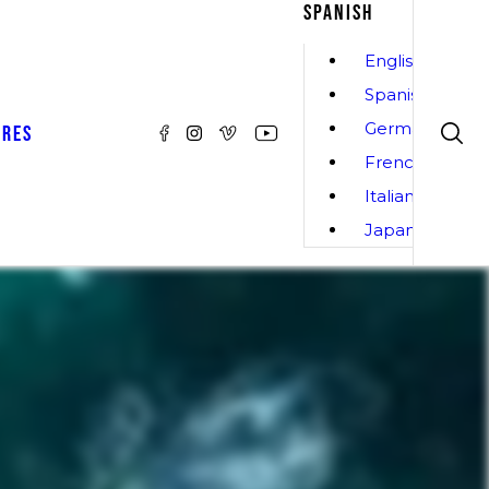
SPANISH
English
Spanish
German
ORES
French
Italian
Japanese