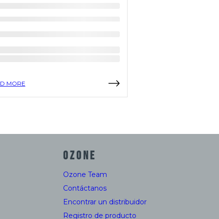
D MORE
READ MORE
OZONE
Ozone Team
Contáctanos
Encontrar un distribuidor
Registro de producto