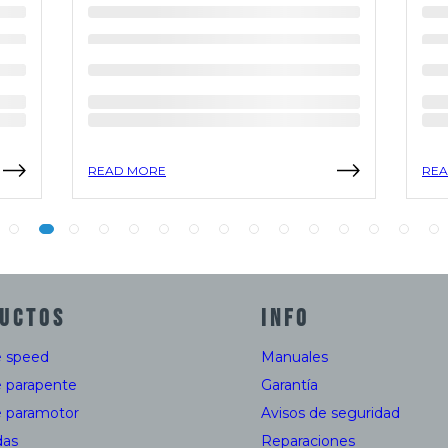
READ MORE
REA
UCTOS
INFO
e speed
Manuales
e parapente
Garantía
e paramotor
Avisos de seguridad
das
Reparaciones