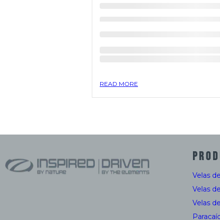
READ MORE
PROD
Velas d
Velas d
Velas d
Paracaí