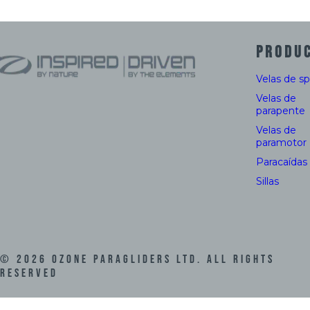
PRODU
Velas de s
Velas de
parapente
Velas de
paramotor
Paracaídas
Sillas
©
2026
Ozone Paragliders LTD. All Rights
Reserved