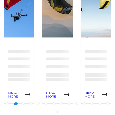
READ
READ
READ
MORE
MORE
MORE