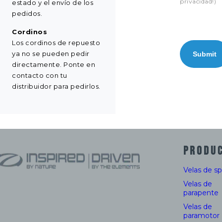
privacidad!)
estado y el envío de los
pedidos.
Cordinos
Los cordinos de repuesto
ya no se pueden pedir
Submit
directamente. Ponte en
contacto con tu
distribuidor para pedirlos.
PRODU
Velas de s
Velas de
parapente
Velas de
paramotor