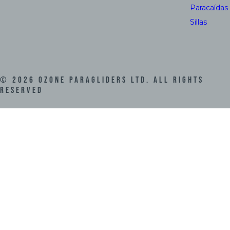
Paracaídas
Sillas
©
2026
Ozone Paragliders LTD. All Rights
Reserved