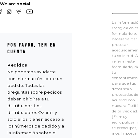
We are social
La informaci
recogida en e
formulario es
necesaria par
Por favor, ten en
procesar
adecuadamen
cuenta
tu solicitud. A
rellenar este
Pedidos
formulario, d
No podemos ayudarte
tu
consentimien
con información sobre un
para que tus
pedido. Todas las
datos sean
preguntas sobre pedidos
procesados d
deben dirigirse a tu
acuerdo con
distribuidor. Los
nuestra Polít
de privacidad
distribuidores Ozone, y
(Es muy
sólo ellos, tienen acceso a
escrupulosa, 
los números de pedido y a
te preocupes,
la información sobre el
¡nos importa 