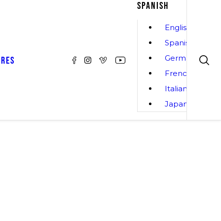
SPANISH
English
Spanish
German
ORES
French
Italian
Japanese