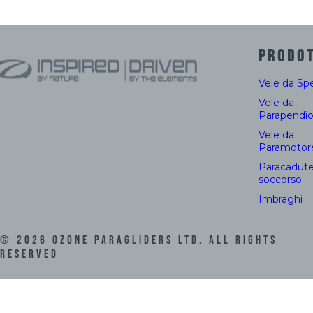
PRODOT
Vele da Sp
Vele da
Parapendi
Vele da
Paramotor
Paracadute
soccorso
Imbraghi
©
2026
Ozone Paragliders LTD. All Rights
Reserved