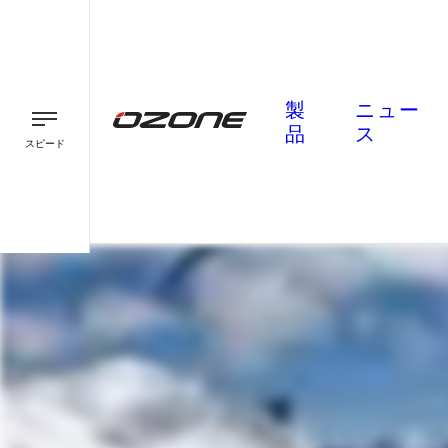
製
ニュー
品
ス
スピード
パラグライダー
パラモーター
スピード