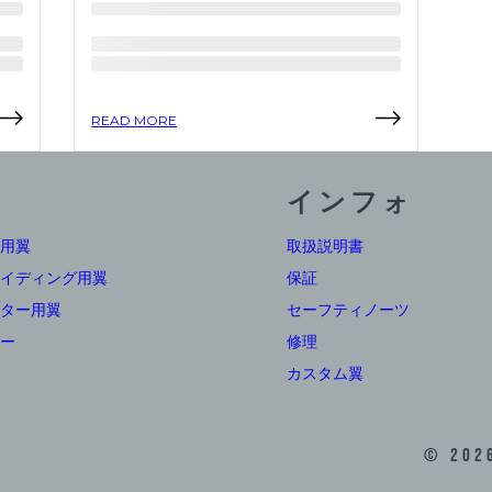
READ MORE
インフォ
用翼
取扱説明書
イディング用翼
保証
ター用翼
セーフティノーツ
ー
修理
カスタム翼
©
202