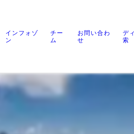
インフォゾ
チー
お問い合わ
デ
ン
ム
せ
索