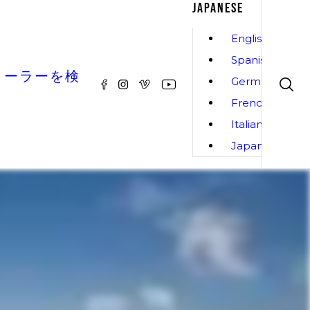
JAPANESE
English
Spanish
ィーラーを検
German
French
Italian
Japanese