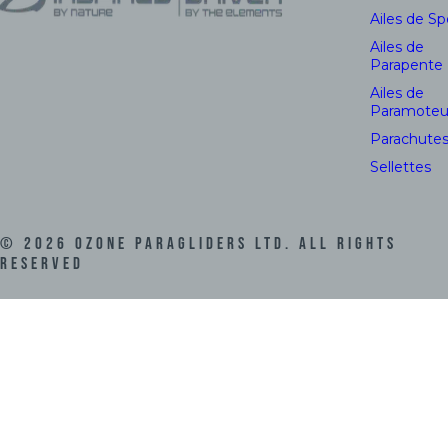
Ailes de S
Ailes de
Parapente
Ailes de
Paramoteu
Parachute
Sellettes
©
2026
Ozone Paragliders LTD. All Rights
Reserved