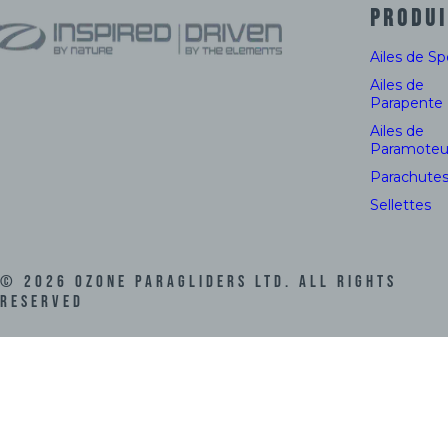
PRODUI
Ailes de S
Ailes de
Parapente
Ailes de
Paramoteu
Parachute
Sellettes
©
2026
Ozone Paragliders LTD. All Rights
Reserved