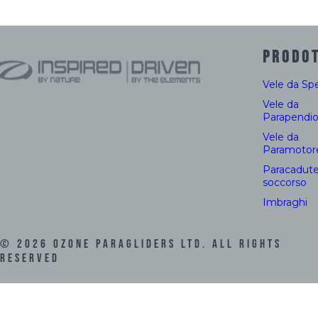
PRODOT
Vele da Sp
Vele da
Parapendi
Vele da
Paramotor
Paracadute
soccorso
Imbraghi
©
2026
Ozone Paragliders LTD. All Rights
Reserved