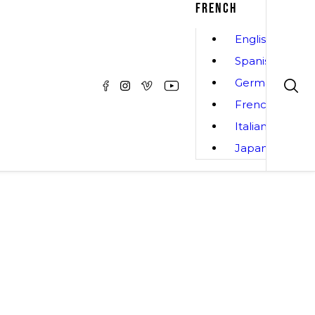
FRENCH
English
Spanish
German
French
Italian
Japanese