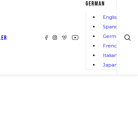
GERMAN
English
Spanish
German
LER
French
Italian
Japanese