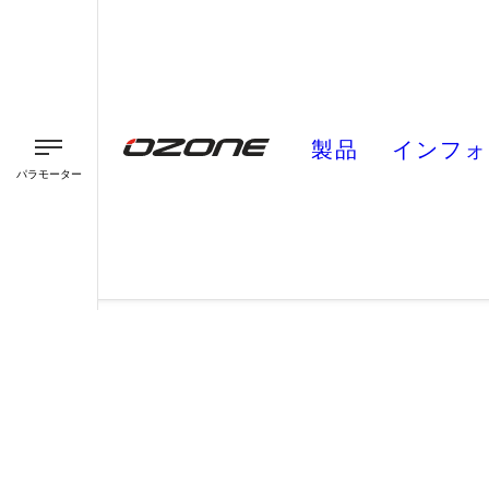
製品
インフォ
パラモーター
パラグライダー
パラモーター
スピード