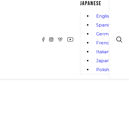
JAPANESE
English
Spanish
German
French
Italian
Japanese
Polish