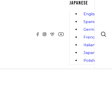
JAPANESE
English
Spanish
German
French
Italian
Japanese
Polish