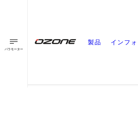
製品
インフォ
パラモーター
パラグライダー
パラモーター
スピード