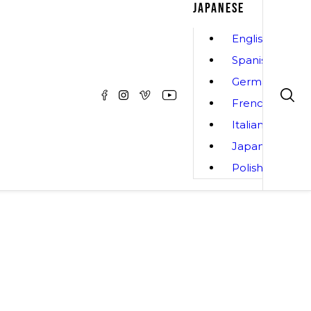
JAPANESE
English
Spanish
German
French
Italian
Japanese
Polish