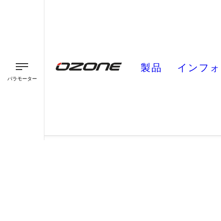
製品
インフォ
パラモーター
パラグライダー
パラモーター
スピード