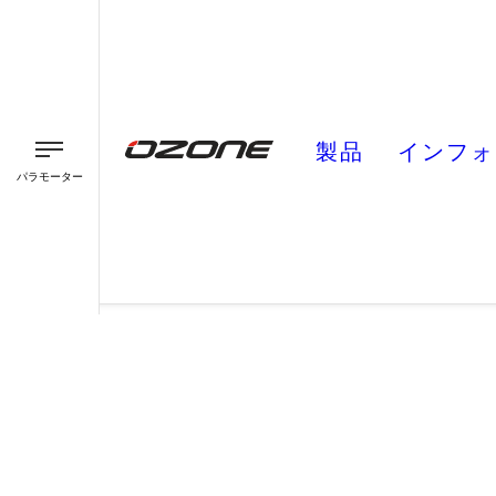
製品
インフォ
パラモーター
パラグライダー
パラモーター
スピード