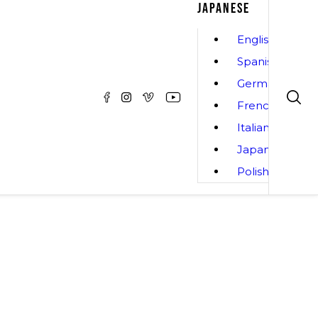
JAPANESE
English
Spanish
German
French
Italian
Japanese
Polish