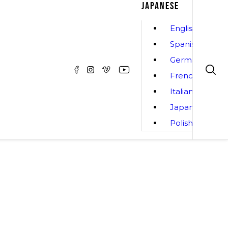
JAPANESE
English
Spanish
German
French
Italian
Japanese
Polish