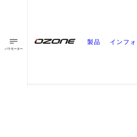
製品
インフォ
パラモーター
パラグライダー
パラモーター
スピード