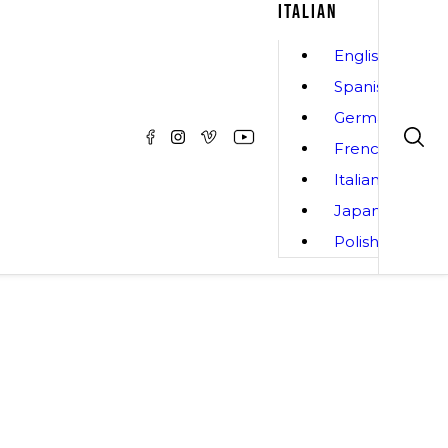
ITALIAN
English
Spanish
German
French
Italian
Japanese
Polish