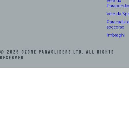
Vele da
Parapendi
Vele da Sp
Paracadute
soccorso
Imbraghi
©
2026
Ozone Paragliders LTD. All Rights
Reserved