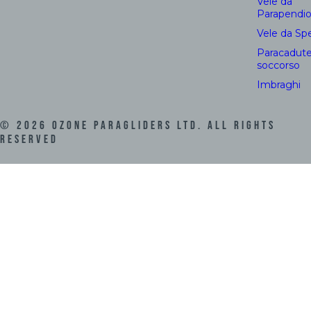
Vele da
Parapendi
Vele da Sp
Paracadute
soccorso
Imbraghi
©
2026
Ozone Paragliders LTD. All Rights
Reserved