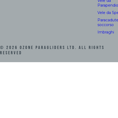
Vele da
Parapendi
Vele da Sp
Paracadute
soccorso
Imbraghi
©
2026
Ozone Paragliders LTD. All Rights
Reserved