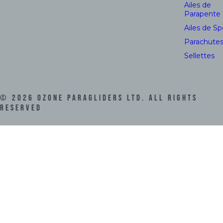
Ailes de
Parapente
Ailes de S
Parachute
Sellettes
©
2026
Ozone Paragliders LTD. All Rights
Reserved