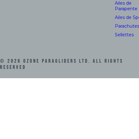
Ailes de
Parapente
Ailes de S
Parachute
Sellettes
©
2026
Ozone Paragliders LTD. All Rights
Reserved