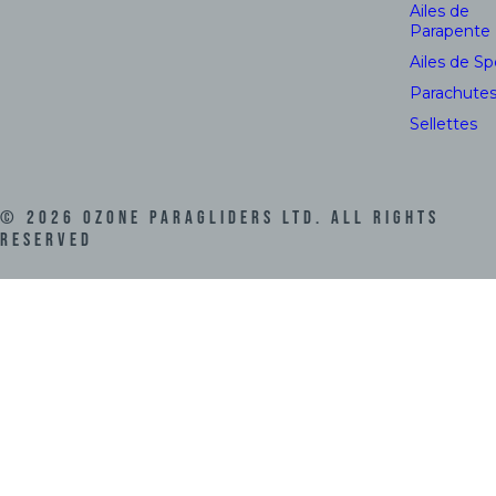
Ailes de
Parapente
Ailes de S
Parachute
Sellettes
©
2026
Ozone Paragliders LTD. All Rights
Reserved