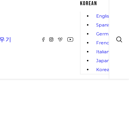
KOREAN
English
Spanish
German
배우기
French
Italian
Japanese
Korean