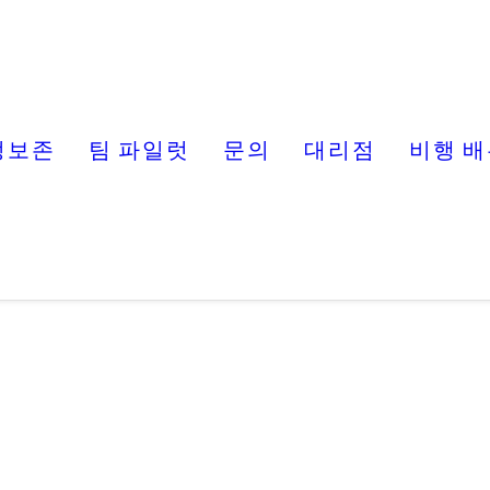
정보존
팀 파일럿
문의
대리점
비행 