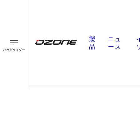
製
ニュ
品
ース
パラグライダー
パラグライダー
パラモーター
スピード