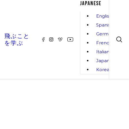
JAPANESE
English
Spanish
German
飛ぶこと
を学ぶ
French
Italian
Japanese
Korean