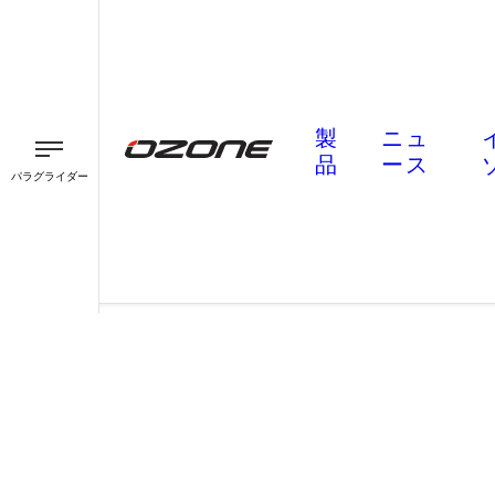
製
ニュ
品
ース
パラグライダー
パラグライダー
パラモーター
スピード