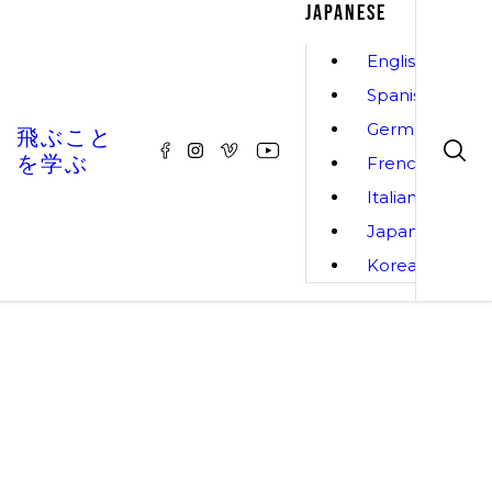
JAPANESE
English
Spanish
German
飛ぶこと
を学ぶ
French
Italian
Japanese
Korean