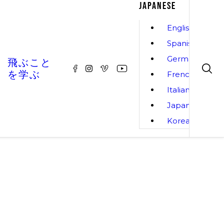
JAPANESE
English
Spanish
German
飛ぶこと
を学ぶ
French
Italian
Japanese
Korean