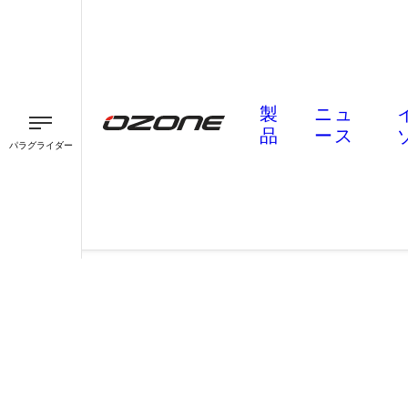
製
ニュ
品
ース
パラグライダー
パラグライダー
パラモーター
スピード