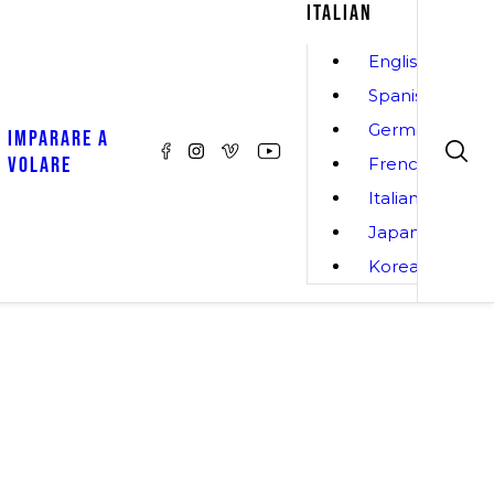
ITALIAN
English
Spanish
German
IMPARARE A
VOLARE
French
Italian
Japanese
Korean