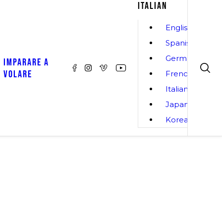
ITALIAN
English
Spanish
German
IMPARARE A
VOLARE
French
Italian
Japanese
Korean