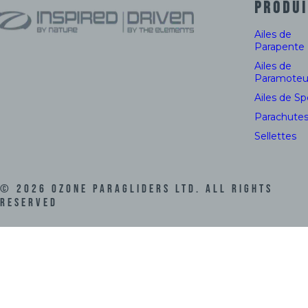
PRODUI
Ailes de
Parapente
Ailes de
Paramoteu
Ailes de S
Parachute
Sellettes
©
2026
Ozone Paragliders LTD. All Rights
Reserved